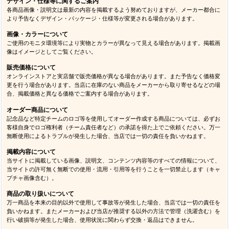
デザイン・仕様等に関するご案内
各商品画像・説明文は最新の内容を掲載するよう努めておりますが、メーカー都合に
より予告なくデザイン・パッケージ・仕様等が変更される場合があります。
画像・カラーについて
ご使用のモニタ環境等により実物とカラーが異なって見える場合があります。掲載画
像はイメージとしてご覧ください。
販売価格について
オンラインストアと実店舗で販売価格が異なる場合があります。また予告なく価格変
更を行う場合があります。当店に在庫のない商品をメーカーから取り寄せるなどの場
合、掲載価格と異なる価格でご案内する場合があります。
オーダー商品について
記念品など特定チームのロゴ等を使用してオーダー作成する商品については、必ずお
客様自身でロゴ権利者（チーム責任者など）の承諾を得た上でご依頼ください。万一
無断使用によるトラブルが発生した場合、当店では一切の責任を負いかねます。
掲載内容について
当サイトに掲載している画像、説明文、コンテンツ内容等のすべての情報について、
当サイトの許可無く無断での使用・流用・引用等を行うことを一切禁止します（キャ
プチャ画像含む）。
商品の取り扱いについて
万一商品を本来の目的以外で使用して事故等が発生した場合、当店では一切の責任を
負いかねます。またメーカーおよび当店が推奨する以外の方法で管理（洗濯含む）を
行い破損等が発生した場合、使用状況に関わらず交換・返品はできません。