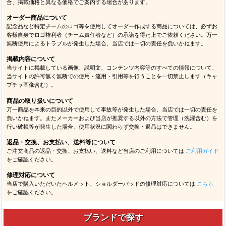
合、掲載価格と異なる価格でご案内する場合があります。
オーダー商品について
記念品など特定チームのロゴ等を使用してオーダー作成する商品については、必ずお
客様自身でロゴ権利者（チーム責任者など）の承諾を得た上でご依頼ください。万一
無断使用によるトラブルが発生した場合、当店では一切の責任を負いかねます。
掲載内容について
当サイトに掲載している画像、説明文、コンテンツ内容等のすべての情報について、
当サイトの許可無く無断での使用・流用・引用等を行うことを一切禁止します（キャ
プチャ画像含む）。
商品の取り扱いについて
万一商品を本来の目的以外で使用して事故等が発生した場合、当店では一切の責任を
負いかねます。またメーカーおよび当店が推奨する以外の方法で管理（洗濯含む）を
行い破損等が発生した場合、使用状況に関わらず交換・返品はできません。
返品・交換、お支払い、送料等について
ご注文商品の返品・交換、お支払い、送料など当店のご利用については
ご利用ガイド
をご確認ください。
修理対応について
当店で購入いただいたヘルメット、ショルダーパッドの修理対応については
こちら
をご確認ください。
ブランドで探す