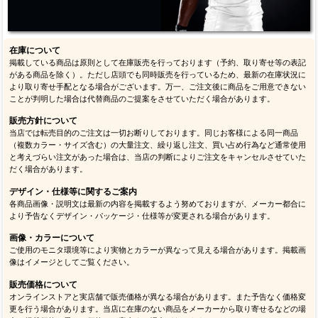
在庫について
掲載している商品は原則として在庫販売を行っております（予約、取り寄せ等の表記
がある商品を除く）。ただし店頭でも同時販売を行っているため、最新の在庫状況に
より取り寄せ手配となる場合がございます。万一、ご注文後に商品をご用意できない
ことが判明した場合は代替商品のご提案をさせていただく場合があります。
販売方針について
当店では転売目的のご注文は一切お断りしております。同じお客様による同一商品
（複数カラー・サイズ含む）の大量注文、繰り返し注文、買い占め行為など通常使用
と考えづらい注文があった場合は、当店の判断によりご注文をキャンセルさせていた
だく場合があります。
デザイン・仕様等に関するご案内
各商品画像・説明文は最新の内容を掲載するよう努めておりますが、メーカー都合に
より予告なくデザイン・パッケージ・仕様等が変更される場合があります。
画像・カラーについて
ご使用のモニタ環境等により実物とカラーが異なって見える場合があります。掲載画
像はイメージとしてご覧ください。
販売価格について
オンラインストアと実店舗で販売価格が異なる場合があります。また予告なく価格変
更を行う場合があります。当店に在庫のない商品をメーカーから取り寄せるなどの場