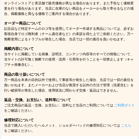
オンラインストアと実店舗で販売価格が異なる場合があります。また予告なく価格変
更を行う場合があります。当店に在庫のない商品をメーカーから取り寄せるなどの場
合、掲載価格と異なる価格でご案内する場合があります。
オーダー商品について
記念品など特定チームのロゴ等を使用してオーダー作成する商品については、必ずお
客様自身でロゴ権利者（チーム責任者など）の承諾を得た上でご依頼ください。万一
無断使用によるトラブルが発生した場合、当店では一切の責任を負いかねます。
掲載内容について
当サイトに掲載している画像、説明文、コンテンツ内容等のすべての情報について、
当サイトの許可無く無断での使用・流用・引用等を行うことを一切禁止します（キャ
プチャ画像含む）。
商品の取り扱いについて
万一商品を本来の目的以外で使用して事故等が発生した場合、当店では一切の責任を
負いかねます。またメーカーおよび当店が推奨する以外の方法で管理（洗濯含む）を
行い破損等が発生した場合、使用状況に関わらず交換・返品はできません。
返品・交換、お支払い、送料等について
ご注文商品の返品・交換、お支払い、送料など当店のご利用については
ご利用ガイド
をご確認ください。
修理対応について
当店で購入いただいたヘルメット、ショルダーパッドの修理対応については
こちら
をご確認ください。