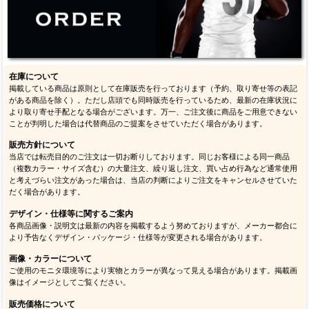
在庫について
掲載している商品は原則として在庫販売を行っております（予約、取り寄せ等の表記
がある商品を除く）。ただし店頭でも同時販売を行っているため、最新の在庫状況に
より取り寄せ手配となる場合がございます。万一、ご注文後に商品をご用意できない
ことが判明した場合は代替商品のご提案をさせていただく場合があります。
販売方針について
当店では転売目的のご注文は一切お断りしております。同じお客様による同一商品
（複数カラー・サイズ含む）の大量注文、繰り返し注文、買い占め行為など通常使用
と考えづらい注文があった場合は、当店の判断によりご注文をキャンセルさせていた
だく場合があります。
デザイン・仕様等に関するご案内
各商品画像・説明文は最新の内容を掲載するよう努めておりますが、メーカー都合に
より予告なくデザイン・パッケージ・仕様等が変更される場合があります。
画像・カラーについて
ご使用のモニタ環境等により実物とカラーが異なって見える場合があります。掲載画
像はイメージとしてご覧ください。
販売価格について