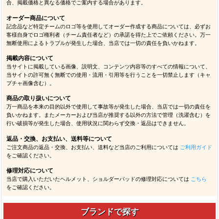
合、掲載価格と異なる価格でご案内する場合があります。
オーダー商品について
記念品など特定チームのロゴ等を使用してオーダー作成する商品については、必ずお
客様自身でロゴ権利者（チーム責任者など）の承諾を得た上でご依頼ください。万一
無断使用によるトラブルが発生した場合、当店では一切の責任を負いかねます。
掲載内容について
当サイトに掲載している画像、説明文、コンテンツ内容等のすべての情報について、
当サイトの許可無く無断での使用・流用・引用等を行うことを一切禁止します（キャ
プチャ画像含む）。
商品の取り扱いについて
万一商品を本来の目的以外で使用して事故等が発生した場合、当店では一切の責任を
負いかねます。またメーカーおよび当店が推奨する以外の方法で管理（洗濯含む）を
行い破損等が発生した場合、使用状況に関わらず交換・返品はできません。
返品・交換、お支払い、送料等について
ご注文商品の返品・交換、お支払い、送料など当店のご利用については
ご利用ガイド
をご確認ください。
修理対応について
当店で購入いただいたヘルメット、ショルダーパッドの修理対応については
こちら
をご確認ください。
ブランドで探す