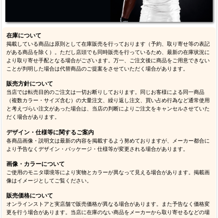
在庫について
掲載している商品は原則として在庫販売を行っております（予約、取り寄せ等の表記
がある商品を除く）。ただし店頭でも同時販売を行っているため、最新の在庫状況に
より取り寄せ手配となる場合がございます。万一、ご注文後に商品をご用意できない
ことが判明した場合は代替商品のご提案をさせていただく場合があります。
販売方針について
当店では転売目的のご注文は一切お断りしております。同じお客様による同一商品
（複数カラー・サイズ含む）の大量注文、繰り返し注文、買い占め行為など通常使用
と考えづらい注文があった場合は、当店の判断によりご注文をキャンセルさせていた
だく場合があります。
デザイン・仕様等に関するご案内
各商品画像・説明文は最新の内容を掲載するよう努めておりますが、メーカー都合に
より予告なくデザイン・パッケージ・仕様等が変更される場合があります。
画像・カラーについて
ご使用のモニタ環境等により実物とカラーが異なって見える場合があります。掲載画
像はイメージとしてご覧ください。
販売価格について
オンラインストアと実店舗で販売価格が異なる場合があります。また予告なく価格変
更を行う場合があります。当店に在庫のない商品をメーカーから取り寄せるなどの場