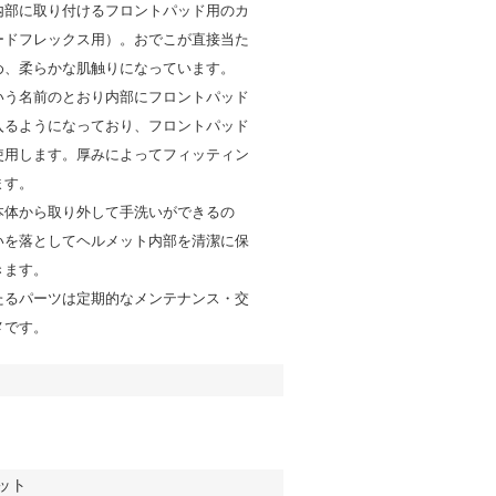
内部に取り付けるフロントパッド用のカ
ードフレックス用）。おでこが直接当た
め、柔らかな肌触りになっています。
いう名前のとおり内部にフロントパッド
入るようになっており、フロントパッド
使用します。厚みによってフィッティン
ます。
本体から取り外して手洗いができるの
いを落としてヘルメット内部を清潔に保
きます。
たるパーツは定期的なメンテナンス・交
メです。
ット