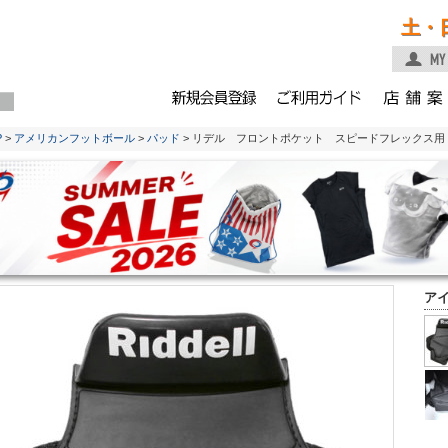
土・
P
>
アメリカンフットボール
>
パッド
> リデル フロントポケット スピードフレックス用
ア