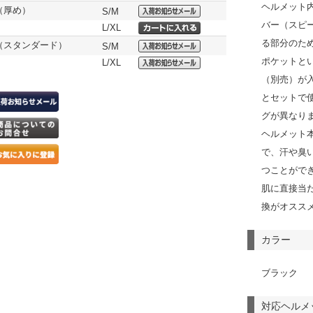
ヘルメット
（厚め）
S/M
バー（スピ
L/XL
る部分のた
（スタンダード）
S/M
ポケットと
L/XL
（別売）が
とセットで
グが異なり
ヘルメット
で、汗や臭
つことがで
肌に直接当
換がオスス
カラー
ブラック
対応ヘルメ