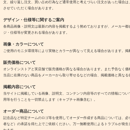
文、繰り返し注文、買い占め行為など通常使用と考えづらい注文があった場合は
させていただく場合があります。
デザイン・仕様等に関するご案内
各商品画像・説明文は最新の内容を掲載するよう努めておりますが、メーカー都
ジ・仕様等が変更される場合があります。
画像・カラーについて
ご使用のモニタ環境等により実物とカラーが異なって見える場合があります。掲
販売価格について
オンラインストアと実店舗で販売価格が異なる場合があります。また予告なく価
当店に在庫のない商品をメーカーから取り寄せるなどの場合、掲載価格と異なる
掲載内容について
当サイトに掲載している画像、説明文、コンテンツ内容等のすべての情報につい
用等を行うことを一切禁止します（キャプチャ画像含む）。
オーダー商品について
記念品など特定チームのロゴ等を使用してオーダー作成する商品については、必
者など）の承諾を得た上でご依頼ください。万一無断使用によるトラブルが発生