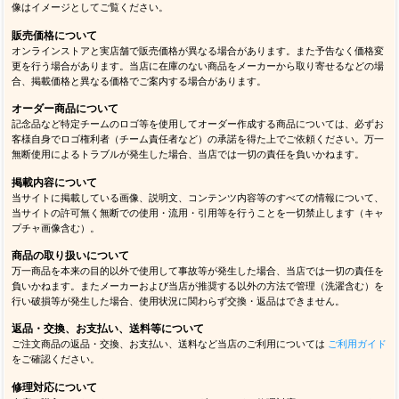
像はイメージとしてご覧ください。
販売価格について
オンラインストアと実店舗で販売価格が異なる場合があります。また予告なく価格変
更を行う場合があります。当店に在庫のない商品をメーカーから取り寄せるなどの場
合、掲載価格と異なる価格でご案内する場合があります。
オーダー商品について
記念品など特定チームのロゴ等を使用してオーダー作成する商品については、必ずお
客様自身でロゴ権利者（チーム責任者など）の承諾を得た上でご依頼ください。万一
無断使用によるトラブルが発生した場合、当店では一切の責任を負いかねます。
掲載内容について
当サイトに掲載している画像、説明文、コンテンツ内容等のすべての情報について、
当サイトの許可無く無断での使用・流用・引用等を行うことを一切禁止します（キャ
プチャ画像含む）。
商品の取り扱いについて
万一商品を本来の目的以外で使用して事故等が発生した場合、当店では一切の責任を
負いかねます。またメーカーおよび当店が推奨する以外の方法で管理（洗濯含む）を
行い破損等が発生した場合、使用状況に関わらず交換・返品はできません。
返品・交換、お支払い、送料等について
ご注文商品の返品・交換、お支払い、送料など当店のご利用については
ご利用ガイド
をご確認ください。
修理対応について