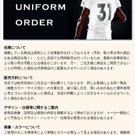
在庫について
掲載している商品は原則として在庫販売を行っております（予約、取り寄せ等の表記
がある商品を除く）。ただし店頭でも同時販売を行っているため、最新の在庫状況に
より取り寄せ手配となる場合がございます。万一、ご注文後に商品をご用意できない
ことが判明した場合は代替商品のご提案をさせていただく場合があります。
販売方針について
当店では転売目的のご注文は一切お断りしております。同じお客様による同一商品
（複数カラー・サイズ含む）の大量注文、繰り返し注文、買い占め行為など通常使用
と考えづらい注文があった場合は、当店の判断によりご注文をキャンセルさせていた
だく場合があります。
デザイン・仕様等に関するご案内
各商品画像・説明文は最新の内容を掲載するよう努めておりますが、メーカー都合に
より予告なくデザイン・パッケージ・仕様等が変更される場合があります。
画像・カラーについて
ご使用のモニタ環境等により実物とカラーが異なって見える場合があります。掲載画