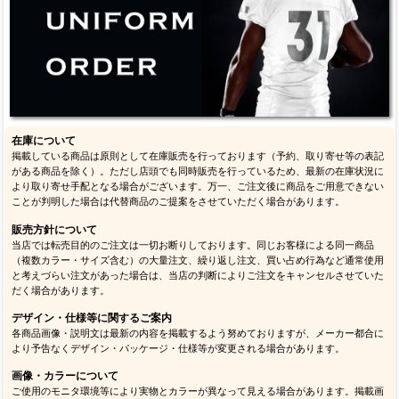
在庫について
掲載している商品は原則として在庫販売を行っております（予約、取り寄せ等の表記
がある商品を除く）。ただし店頭でも同時販売を行っているため、最新の在庫状況に
より取り寄せ手配となる場合がございます。万一、ご注文後に商品をご用意できない
ことが判明した場合は代替商品のご提案をさせていただく場合があります。
販売方針について
当店では転売目的のご注文は一切お断りしております。同じお客様による同一商品
（複数カラー・サイズ含む）の大量注文、繰り返し注文、買い占め行為など通常使用
と考えづらい注文があった場合は、当店の判断によりご注文をキャンセルさせていた
だく場合があります。
デザイン・仕様等に関するご案内
各商品画像・説明文は最新の内容を掲載するよう努めておりますが、メーカー都合に
より予告なくデザイン・パッケージ・仕様等が変更される場合があります。
画像・カラーについて
ご使用のモニタ環境等により実物とカラーが異なって見える場合があります。掲載画