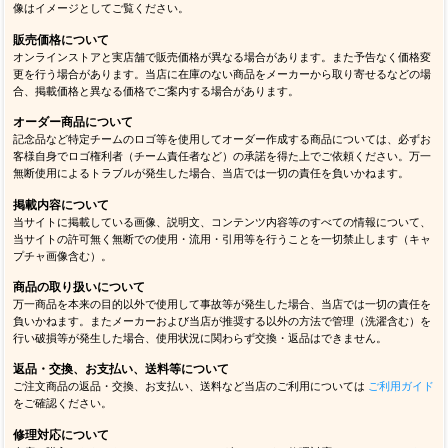
像はイメージとしてご覧ください。
販売価格について
オンラインストアと実店舗で販売価格が異なる場合があります。また予告なく価格変
更を行う場合があります。当店に在庫のない商品をメーカーから取り寄せるなどの場
合、掲載価格と異なる価格でご案内する場合があります。
オーダー商品について
記念品など特定チームのロゴ等を使用してオーダー作成する商品については、必ずお
客様自身でロゴ権利者（チーム責任者など）の承諾を得た上でご依頼ください。万一
無断使用によるトラブルが発生した場合、当店では一切の責任を負いかねます。
掲載内容について
当サイトに掲載している画像、説明文、コンテンツ内容等のすべての情報について、
当サイトの許可無く無断での使用・流用・引用等を行うことを一切禁止します（キャ
プチャ画像含む）。
商品の取り扱いについて
万一商品を本来の目的以外で使用して事故等が発生した場合、当店では一切の責任を
負いかねます。またメーカーおよび当店が推奨する以外の方法で管理（洗濯含む）を
行い破損等が発生した場合、使用状況に関わらず交換・返品はできません。
返品・交換、お支払い、送料等について
ご注文商品の返品・交換、お支払い、送料など当店のご利用については
ご利用ガイド
をご確認ください。
修理対応について