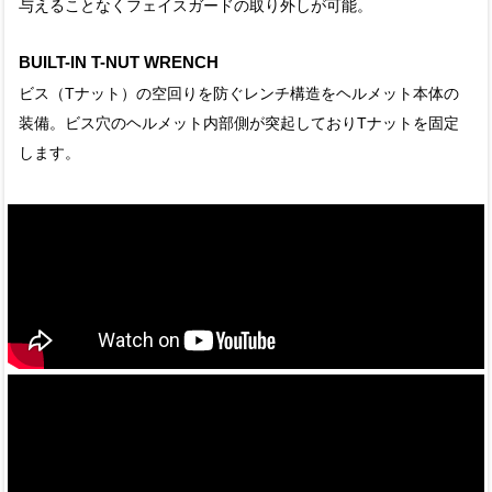
与えることなくフェイスガードの取り外しが可能。
BUILT-IN T-NUT WRENCH
ビス（Tナット）の空回りを防ぐレンチ構造をヘルメット本体の
装備。ビス穴のヘルメット内部側が突起しておりTナットを固定
します。