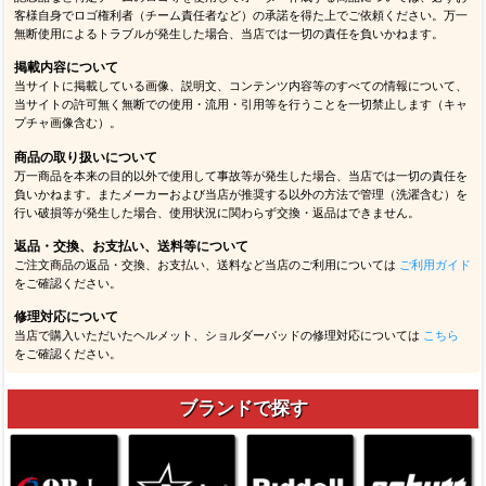
客様自身でロゴ権利者（チーム責任者など）の承諾を得た上でご依頼ください。万一
無断使用によるトラブルが発生した場合、当店では一切の責任を負いかねます。
掲載内容について
当サイトに掲載している画像、説明文、コンテンツ内容等のすべての情報について、
当サイトの許可無く無断での使用・流用・引用等を行うことを一切禁止します（キャ
プチャ画像含む）。
商品の取り扱いについて
万一商品を本来の目的以外で使用して事故等が発生した場合、当店では一切の責任を
負いかねます。またメーカーおよび当店が推奨する以外の方法で管理（洗濯含む）を
行い破損等が発生した場合、使用状況に関わらず交換・返品はできません。
返品・交換、お支払い、送料等について
ご注文商品の返品・交換、お支払い、送料など当店のご利用については
ご利用ガイド
をご確認ください。
修理対応について
当店で購入いただいたヘルメット、ショルダーパッドの修理対応については
こちら
をご確認ください。
ブランドで探す