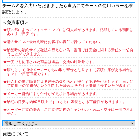
チーム名を入力いただきましたら当店にてチームの使用カラーを確
認致します。
＜免責事項＞
★頭の形によってフィッティングには個人差があります。記載している頭囲は
あくまで目安です。
★購入サイズの最終判断はお客様の責任で行ってください。
★納品時の最終サイズ確認を行えない為、当店では安全に関する責任を一切負
うことができません。
★一度でも使用された商品は返品・交換の対象外です。
★原則として海外メーカーからの取り寄せとなります（店頭在庫がある場合は
すぐにご用意可能です）。
★仕入れの際に輸送による若干の傷や汚れが発生する場合があります。当店に
て使用上の問題がないと判断した場合はそのまま発送させていただきます。
★メーカー都合により仕様が変更される場合があります。
★納期の目安は約90日以上です（さらに延長となる可能性があります）。
★オーダー注文の場合、ご注文確定後のキャンセル・返品・交換は一切できま
せん。
発送について