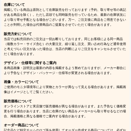
在庫について
掲載している商品は原則として在庫販売を行っております（予約、取り寄せ等の表記
がある商品を除く）。ただし店頭でも同時販売を行っているため、最新の在庫状況に
より取り寄せ手配となる場合がございます。万一、ご注文後に商品をご用意できない
ことが判明した場合は代替商品のご提案をさせていただく場合があります。
販売方針について
当店では転売目的のご注文は一切お断りしております。同じお客様による同一商品
（複数カラー・サイズ含む）の大量注文、繰り返し注文、買い占め行為など通常使用
と考えづらい注文があった場合は、当店の判断によりご注文をキャンセルさせていた
だく場合があります。
デザイン・仕様等に関するご案内
各商品画像・説明文は最新の内容を掲載するよう努めておりますが、メーカー都合に
より予告なくデザイン・パッケージ・仕様等が変更される場合があります。
画像・カラーについて
ご使用のモニタ環境等により実物とカラーが異なって見える場合があります。掲載画
像はイメージとしてご覧ください。
販売価格について
オンラインストアと実店舗で販売価格が異なる場合があります。また予告なく価格変
更を行う場合があります。当店に在庫のない商品をメーカーから取り寄せるなどの場
合、掲載価格と異なる価格でご案内する場合があります。
オーダー商品について
記念品など特定チームのロゴ等を使用してオーダー作成する商品については、必ずお