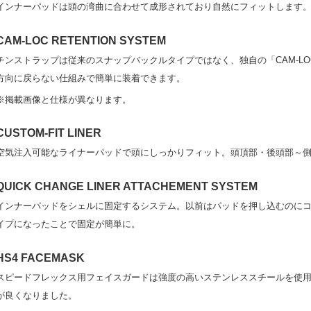
インナーパッドは頭の湾曲に合わせて成形されており自然にフィットします
CAM-LOC RETENTION SYSTEM
チンストラップは従来のスナップバックルタイプではなく、独自の「CAM-L
方向に戻らない仕組みで簡単に装着できます。
※掲載画像と仕様が異なります。
CUSTOM-FIT LINER
空気注入可能なライナーパッドで頭にしっかりフィット。頭頂部・後頭部～
QUICK CHANGE LINER ATTACHEMENT SYSTEM
インナーパッドをシェルに固定するシステム。以前はパッドを押し込むのに
イプになったことで固定が簡単に。
HS4 FACEMASK
スピードフレックス用フェイスガードは強度の高いステンレススチールを使
が良くなりました。