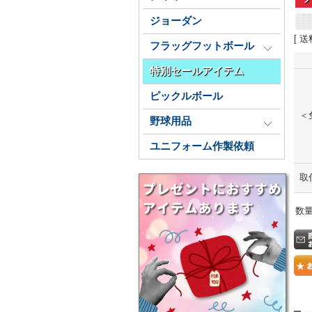
ジョーダン
[ 送
フラッグフットボール
特別セールアイテム
ピックルボール
＜
野球用品
ユニフォーム作製依頼
取
数