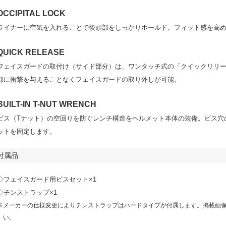
OCCIPITAL LOCK
ライナーに空気を入れることで後頭部をしっかりホールド。フィット感を高
QUICK RELEASE
フェイスガードの取付け（サイド部分）は、ワンタッチ式の「クイックリリ
部に衝撃を与えることなくフェイスガードの取り外しが可能。
BUILT-IN T-NUT WRENCH
ビス（Tナット）の空回りを防ぐレンチ構造をヘルメット本体の装備。ビス穴
ットを固定します。
付属品
◇フェイスガード用ビスセット×1
◇チンストラップ×1
※メーカーの仕様変更によりチンストラップはハードタイプが付属します。掲載画
い。