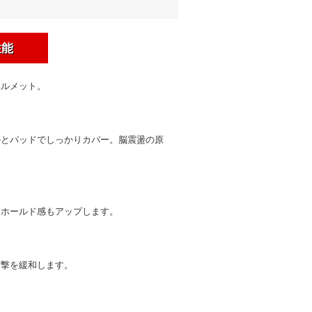
性能
ヘルメット。
ルとパッドでしっかりカバー。脳震盪の原
。ホールド感もアップします。
衝撃を緩和します。