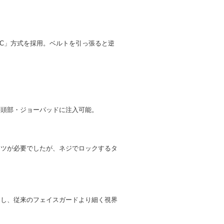
。
OC」方式を採用。ベルトを引っ張ると逆
側頭部・ジョーパッドに注入可能。
コツが必要でしたが、ネジでロックするタ
用し、従来のフェイスガードより細く視界