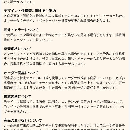
だく場合があります。
デザイン・仕様等に関するご案内
各商品画像・説明文は最新の内容を掲載するよう努めておりますが、メーカー都合に
より予告なくデザイン・パッケージ・仕様等が変更される場合があります。
画像・カラーについて
ご使用のモニタ環境等により実物とカラーが異なって見える場合があります。掲載画
像はイメージとしてご覧ください。
販売価格について
オンラインストアと実店舗で販売価格が異なる場合があります。また予告なく価格変
更を行う場合があります。当店に在庫のない商品をメーカーから取り寄せるなどの場
合、掲載価格と異なる価格でご案内する場合があります。
オーダー商品について
記念品など特定チームのロゴ等を使用してオーダー作成する商品については、必ずお
客様自身でロゴ権利者（チーム責任者など）の承諾を得た上でご依頼ください。万一
無断使用によるトラブルが発生した場合、当店では一切の責任を負いかねます。
掲載内容について
当サイトに掲載している画像、説明文、コンテンツ内容等のすべての情報について、
当サイトの許可無く無断での使用・流用・引用等を行うことを一切禁止します（キャ
プチャ画像含む）。
商品の取り扱いについて
万一商品を本来の目的以外で使用して事故等が発生した場合、当店では一切の責任を