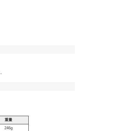
球。
重量
246g