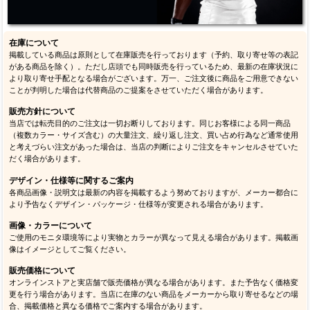
在庫について
掲載している商品は原則として在庫販売を行っております（予約、取り寄せ等の表記
がある商品を除く）。ただし店頭でも同時販売を行っているため、最新の在庫状況に
より取り寄せ手配となる場合がございます。万一、ご注文後に商品をご用意できない
ことが判明した場合は代替商品のご提案をさせていただく場合があります。
販売方針について
当店では転売目的のご注文は一切お断りしております。同じお客様による同一商品
（複数カラー・サイズ含む）の大量注文、繰り返し注文、買い占め行為など通常使用
と考えづらい注文があった場合は、当店の判断によりご注文をキャンセルさせていた
だく場合があります。
デザイン・仕様等に関するご案内
各商品画像・説明文は最新の内容を掲載するよう努めておりますが、メーカー都合に
より予告なくデザイン・パッケージ・仕様等が変更される場合があります。
画像・カラーについて
ご使用のモニタ環境等により実物とカラーが異なって見える場合があります。掲載画
像はイメージとしてご覧ください。
販売価格について
オンラインストアと実店舗で販売価格が異なる場合があります。また予告なく価格変
更を行う場合があります。当店に在庫のない商品をメーカーから取り寄せるなどの場
合、掲載価格と異なる価格でご案内する場合があります。