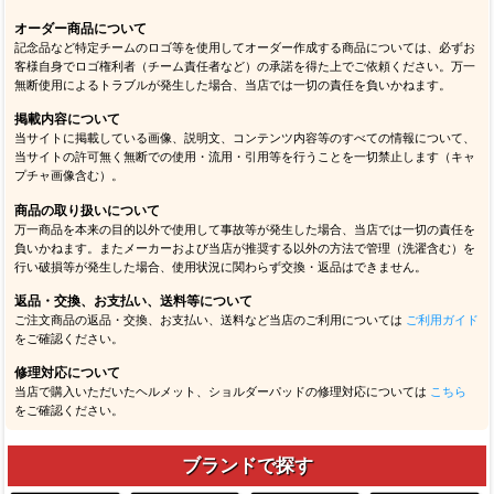
オーダー商品について
記念品など特定チームのロゴ等を使用してオーダー作成する商品については、必ずお
客様自身でロゴ権利者（チーム責任者など）の承諾を得た上でご依頼ください。万一
無断使用によるトラブルが発生した場合、当店では一切の責任を負いかねます。
掲載内容について
当サイトに掲載している画像、説明文、コンテンツ内容等のすべての情報について、
当サイトの許可無く無断での使用・流用・引用等を行うことを一切禁止します（キャ
プチャ画像含む）。
商品の取り扱いについて
万一商品を本来の目的以外で使用して事故等が発生した場合、当店では一切の責任を
負いかねます。またメーカーおよび当店が推奨する以外の方法で管理（洗濯含む）を
行い破損等が発生した場合、使用状況に関わらず交換・返品はできません。
返品・交換、お支払い、送料等について
ご注文商品の返品・交換、お支払い、送料など当店のご利用については
ご利用ガイド
をご確認ください。
修理対応について
当店で購入いただいたヘルメット、ショルダーパッドの修理対応については
こちら
をご確認ください。
ブランドで探す