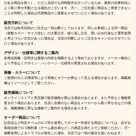
がある商品を除く）。ただし店頭でも同時販売を行っているため、最新の在庫状況に
より取り寄せ手配となる場合がございます。万一、ご注文後に商品をご用意できない
ことが判明した場合は代替商品のご提案をさせていただく場合があります。
販売方針について
当店では転売目的のご注文は一切お断りしております。同じお客様による同一商品
（複数カラー・サイズ含む）の大量注文、繰り返し注文、買い占め行為など通常使用
と考えづらい注文があった場合は、当店の判断によりご注文をキャンセルさせていた
だく場合があります。
デザイン・仕様等に関するご案内
各商品画像・説明文は最新の内容を掲載するよう努めておりますが、メーカー都合に
より予告なくデザイン・パッケージ・仕様等が変更される場合があります。
画像・カラーについて
ご使用のモニタ環境等により実物とカラーが異なって見える場合があります。掲載画
像はイメージとしてご覧ください。
販売価格について
オンラインストアと実店舗で販売価格が異なる場合があります。また予告なく価格変
更を行う場合があります。当店に在庫のない商品をメーカーから取り寄せるなどの場
合、掲載価格と異なる価格でご案内する場合があります。
オーダー商品について
記念品など特定チームのロゴ等を使用してオーダー作成する商品については、必ずお
客様自身でロゴ権利者（チーム責任者など）の承諾を得た上でご依頼ください。万一
無断使用によるトラブルが発生した場合、当店では一切の責任を負いかねます。