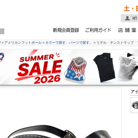
土・
P
>
アメリカンフットボール
>
カラーで探す、パーツで探す。
> リデル チンストラップ
ア