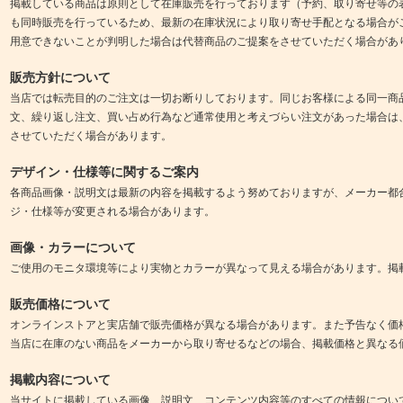
掲載している商品は原則として在庫販売を行っております（予約、取り寄せ等の
も同時販売を行っているため、最新の在庫状況により取り寄せ手配となる場合が
用意できないことが判明した場合は代替商品のご提案をさせていただく場合があ
販売方針について
当店では転売目的のご注文は一切お断りしております。同じお客様による同一商
文、繰り返し注文、買い占め行為など通常使用と考えづらい注文があった場合は
させていただく場合があります。
デザイン・仕様等に関するご案内
各商品画像・説明文は最新の内容を掲載するよう努めておりますが、メーカー都
ジ・仕様等が変更される場合があります。
画像・カラーについて
ご使用のモニタ環境等により実物とカラーが異なって見える場合があります。掲
販売価格について
オンラインストアと実店舗で販売価格が異なる場合があります。また予告なく価
当店に在庫のない商品をメーカーから取り寄せるなどの場合、掲載価格と異なる
掲載内容について
当サイトに掲載している画像、説明文、コンテンツ内容等のすべての情報につい