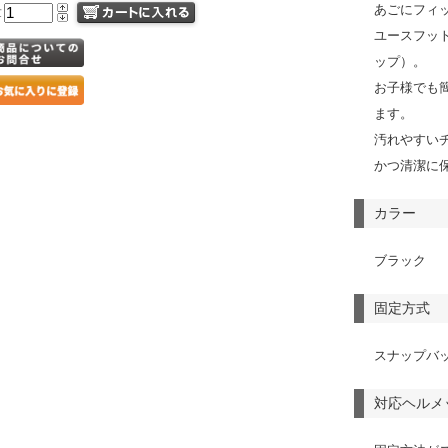
あごにフィ
量
ユースフッ
ップ）。
お子様でも
ます。
汚れやすい
かつ清潔に
カラー
ブラック
固定方式
スナップバ
対応ヘルメ