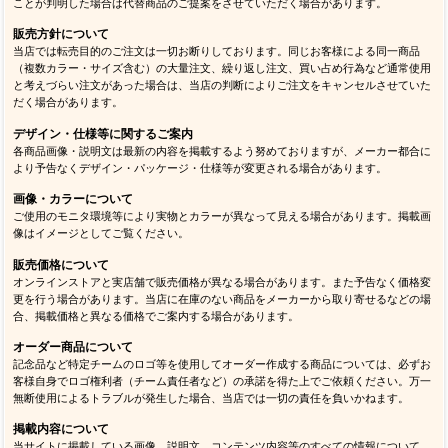
ことが判明した場合は代替商品のご提案をさせていただく場合があります。
販売方針について
当店では転売目的のご注文は一切お断りしております。同じお客様による同一商品
（複数カラー・サイズ含む）の大量注文、繰り返し注文、買い占め行為など通常使用
と考えづらい注文があった場合は、当店の判断によりご注文をキャンセルさせていた
だく場合があります。
デザイン・仕様等に関するご案内
各商品画像・説明文は最新の内容を掲載するよう努めておりますが、メーカー都合に
より予告なくデザイン・パッケージ・仕様等が変更される場合があります。
画像・カラーについて
ご使用のモニタ環境等により実物とカラーが異なって見える場合があります。掲載画
像はイメージとしてご覧ください。
販売価格について
オンラインストアと実店舗で販売価格が異なる場合があります。また予告なく価格変
更を行う場合があります。当店に在庫のない商品をメーカーから取り寄せるなどの場
合、掲載価格と異なる価格でご案内する場合があります。
オーダー商品について
記念品など特定チームのロゴ等を使用してオーダー作成する商品については、必ずお
客様自身でロゴ権利者（チーム責任者など）の承諾を得た上でご依頼ください。万一
無断使用によるトラブルが発生した場合、当店では一切の責任を負いかねます。
掲載内容について
当サイトに掲載している画像、説明文、コンテンツ内容等のすべての情報について、