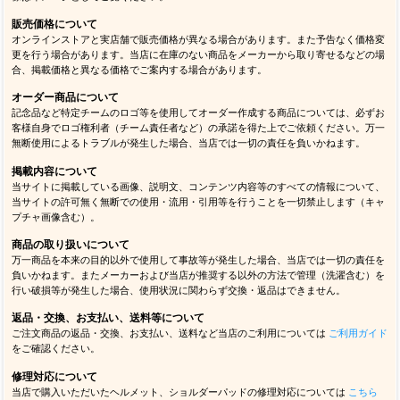
販売価格について
オンラインストアと実店舗で販売価格が異なる場合があります。また予告なく価格変
更を行う場合があります。当店に在庫のない商品をメーカーから取り寄せるなどの場
合、掲載価格と異なる価格でご案内する場合があります。
オーダー商品について
記念品など特定チームのロゴ等を使用してオーダー作成する商品については、必ずお
客様自身でロゴ権利者（チーム責任者など）の承諾を得た上でご依頼ください。万一
無断使用によるトラブルが発生した場合、当店では一切の責任を負いかねます。
掲載内容について
当サイトに掲載している画像、説明文、コンテンツ内容等のすべての情報について、
当サイトの許可無く無断での使用・流用・引用等を行うことを一切禁止します（キャ
プチャ画像含む）。
商品の取り扱いについて
万一商品を本来の目的以外で使用して事故等が発生した場合、当店では一切の責任を
負いかねます。またメーカーおよび当店が推奨する以外の方法で管理（洗濯含む）を
行い破損等が発生した場合、使用状況に関わらず交換・返品はできません。
返品・交換、お支払い、送料等について
ご注文商品の返品・交換、お支払い、送料など当店のご利用については
ご利用ガイド
をご確認ください。
修理対応について
当店で購入いただいたヘルメット、ショルダーパッドの修理対応については
こちら