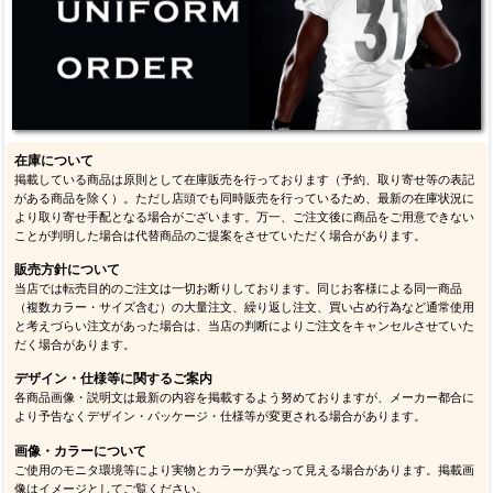
在庫について
掲載している商品は原則として在庫販売を行っております（予約、取り寄せ等の表記
がある商品を除く）。ただし店頭でも同時販売を行っているため、最新の在庫状況に
より取り寄せ手配となる場合がございます。万一、ご注文後に商品をご用意できない
ことが判明した場合は代替商品のご提案をさせていただく場合があります。
販売方針について
当店では転売目的のご注文は一切お断りしております。同じお客様による同一商品
（複数カラー・サイズ含む）の大量注文、繰り返し注文、買い占め行為など通常使用
と考えづらい注文があった場合は、当店の判断によりご注文をキャンセルさせていた
だく場合があります。
デザイン・仕様等に関するご案内
各商品画像・説明文は最新の内容を掲載するよう努めておりますが、メーカー都合に
より予告なくデザイン・パッケージ・仕様等が変更される場合があります。
画像・カラーについて
ご使用のモニタ環境等により実物とカラーが異なって見える場合があります。掲載画
像はイメージとしてご覧ください。