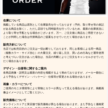
在庫について
掲載している商品は原則として在庫販売を行っております（予約、取り寄せ等の表記
がある商品を除く）。ただし店頭でも同時販売を行っているため、最新の在庫状況に
より取り寄せ手配となる場合がございます。万一、ご注文後に商品をご用意できない
ことが判明した場合は代替商品のご提案をさせていただく場合があります。
販売方針について
当店では転売目的のご注文は一切お断りしております。同じお客様による同一商品
（複数カラー・サイズ含む）の大量注文、繰り返し注文、買い占め行為など通常使用
と考えづらい注文があった場合は、当店の判断によりご注文をキャンセルさせていた
だく場合があります。
デザイン・仕様等に関するご案内
各商品画像・説明文は最新の内容を掲載するよう努めておりますが、メーカー都合に
より予告なくデザイン・パッケージ・仕様等が変更される場合があります。
画像・カラーについて
ご使用のモニタ環境等により実物とカラーが異なって見える場合があります。掲載画
像はイメージとしてご覧ください。
販売価格について
オンラインストアと実店舗で販売価格が異なる場合があります。また予告なく価格変