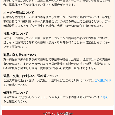
更を行う場合があります。当店に在庫のない商品をメーカーから取り寄せるなどの場
合、掲載価格と異なる価格でご案内する場合があります。
オーダー商品について
記念品など特定チームのロゴ等を使用してオーダー作成する商品については、必ずお
客様自身でロゴ権利者（チーム責任者など）の承諾を得た上でご依頼ください。万一
無断使用によるトラブルが発生した場合、当店では一切の責任を負いかねます。
掲載内容について
当サイトに掲載している画像、説明文、コンテンツ内容等のすべての情報について、
当サイトの許可無く無断での使用・流用・引用等を行うことを一切禁止します（キャ
プチャ画像含む）。
商品の取り扱いについて
万一商品を本来の目的以外で使用して事故等が発生した場合、当店では一切の責任を
負いかねます。またメーカーおよび当店が推奨する以外の方法で管理（洗濯含む）を
行い破損等が発生した場合、使用状況に関わらず交換・返品はできません。
返品・交換、お支払い、送料等について
ご注文商品の返品・交換、お支払い、送料など当店のご利用については
ご利用ガイド
をご確認ください。
修理対応について
当店で購入いただいたヘルメット、ショルダーパッドの修理対応については
こちら
をご確認ください。
ブランドで探す