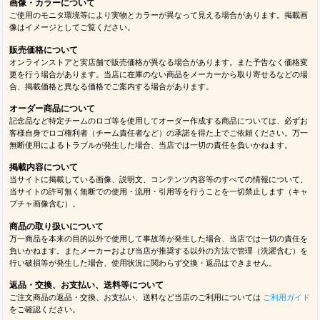
画像・カラーについて
ご使用のモニタ環境等により実物とカラーが異なって見える場合があります。掲載画
像はイメージとしてご覧ください。
販売価格について
オンラインストアと実店舗で販売価格が異なる場合があります。また予告なく価格変
更を行う場合があります。当店に在庫のない商品をメーカーから取り寄せるなどの場
合、掲載価格と異なる価格でご案内する場合があります。
オーダー商品について
記念品など特定チームのロゴ等を使用してオーダー作成する商品については、必ずお
客様自身でロゴ権利者（チーム責任者など）の承諾を得た上でご依頼ください。万一
無断使用によるトラブルが発生した場合、当店では一切の責任を負いかねます。
掲載内容について
当サイトに掲載している画像、説明文、コンテンツ内容等のすべての情報について、
当サイトの許可無く無断での使用・流用・引用等を行うことを一切禁止します（キャ
プチャ画像含む）。
商品の取り扱いについて
万一商品を本来の目的以外で使用して事故等が発生した場合、当店では一切の責任を
負いかねます。またメーカーおよび当店が推奨する以外の方法で管理（洗濯含む）を
行い破損等が発生した場合、使用状況に関わらず交換・返品はできません。
返品・交換、お支払い、送料等について
ご注文商品の返品・交換、お支払い、送料など当店のご利用については
ご利用ガイド
をご確認ください。