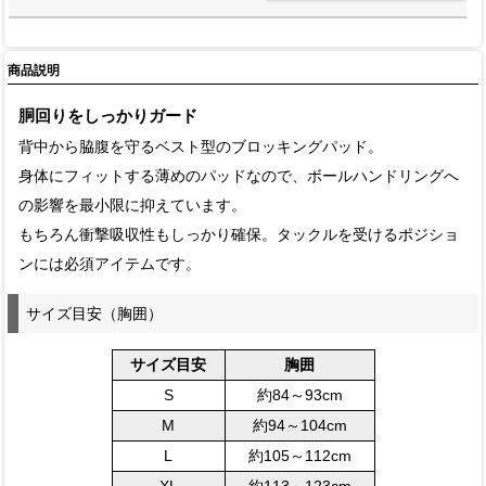
商品説明
胴回りをしっかりガード
背中から脇腹を守るベスト型のブロッキングパッド。
身体にフィットする薄めのパッドなので、ボールハンドリングへ
の影響を最小限に抑えています。
もちろん衝撃吸収性もしっかり確保。タックルを受けるポジショ
ンには必須アイテムです。
サイズ目安（胸囲）
サイズ目安
胸囲
S
約84～93cm
M
約94～104cm
L
約105～112cm
XL
約113～123cm