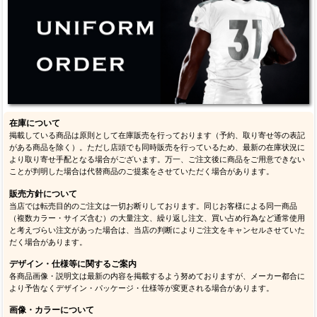
在庫について
掲載している商品は原則として在庫販売を行っております（予約、取り寄せ等の表記
がある商品を除く）。ただし店頭でも同時販売を行っているため、最新の在庫状況に
より取り寄せ手配となる場合がございます。万一、ご注文後に商品をご用意できない
ことが判明した場合は代替商品のご提案をさせていただく場合があります。
販売方針について
当店では転売目的のご注文は一切お断りしております。同じお客様による同一商品
（複数カラー・サイズ含む）の大量注文、繰り返し注文、買い占め行為など通常使用
と考えづらい注文があった場合は、当店の判断によりご注文をキャンセルさせていた
だく場合があります。
デザイン・仕様等に関するご案内
各商品画像・説明文は最新の内容を掲載するよう努めておりますが、メーカー都合に
より予告なくデザイン・パッケージ・仕様等が変更される場合があります。
画像・カラーについて