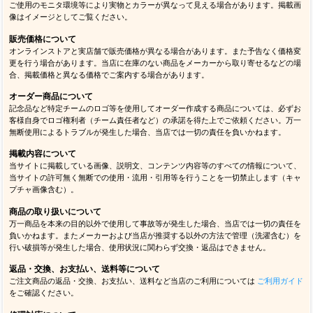
ご使用のモニタ環境等により実物とカラーが異なって見える場合があります。掲載画
像はイメージとしてご覧ください。
販売価格について
オンラインストアと実店舗で販売価格が異なる場合があります。また予告なく価格変
更を行う場合があります。当店に在庫のない商品をメーカーから取り寄せるなどの場
合、掲載価格と異なる価格でご案内する場合があります。
オーダー商品について
記念品など特定チームのロゴ等を使用してオーダー作成する商品については、必ずお
客様自身でロゴ権利者（チーム責任者など）の承諾を得た上でご依頼ください。万一
無断使用によるトラブルが発生した場合、当店では一切の責任を負いかねます。
掲載内容について
当サイトに掲載している画像、説明文、コンテンツ内容等のすべての情報について、
当サイトの許可無く無断での使用・流用・引用等を行うことを一切禁止します（キャ
プチャ画像含む）。
商品の取り扱いについて
万一商品を本来の目的以外で使用して事故等が発生した場合、当店では一切の責任を
負いかねます。またメーカーおよび当店が推奨する以外の方法で管理（洗濯含む）を
行い破損等が発生した場合、使用状況に関わらず交換・返品はできません。
返品・交換、お支払い、送料等について
ご注文商品の返品・交換、お支払い、送料など当店のご利用については
ご利用ガイド
をご確認ください。