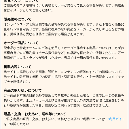
画像・カラーについて
ご使用のモニタ環境等により実物とカラーが異なって見える場合があります。掲載画
像はイメージとしてご覧ください。
販売価格について
オンラインストアと実店舗で販売価格が異なる場合があります。また予告なく価格変
更を行う場合があります。当店に在庫のない商品をメーカーから取り寄せるなどの場
合、掲載価格と異なる価格でご案内する場合があります。
オーダー商品について
記念品など特定チームのロゴ等を使用してオーダー作成する商品については、必ずお
客様自身でロゴ権利者（チーム責任者など）の承諾を得た上でご依頼ください。万一
無断使用によるトラブルが発生した場合、当店では一切の責任を負いかねます。
掲載内容について
当サイトに掲載している画像、説明文、コンテンツ内容等のすべての情報について、
当サイトの許可無く無断での使用・流用・引用等を行うことを一切禁止します（キャ
プチャ画像含む）。
商品の取り扱いについて
万一商品を本来の目的以外で使用して事故等が発生した場合、当店では一切の責任を
負いかねます。またメーカーおよび当店が推奨する以外の方法で管理（洗濯含む）を
行い破損等が発生した場合、使用状況に関わらず交換・返品はできません。
返品・交換、お支払い、送料等について
ご注文商品の返品・交換、お支払い、送料など当店のご利用については
ご利用ガイド
をご確認ください。