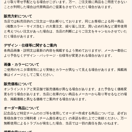
より取り寄せ手配となる場合がございます。万一、ご注文後に商品をご用意できない
ことが判明した場合は代替商品のご提案をさせていただく場合があります。
販売方針について
当店では転売目的のご注文は一切お断りしております。同じお客様による同一商品
（複数カラー・サイズ含む）の大量注文、繰り返し注文、買い占め行為など通常使用
と考えづらい注文があった場合は、当店の判断によりご注文をキャンセルさせていた
だく場合があります。
デザイン・仕様等に関するご案内
各商品画像・説明文は最新の内容を掲載するよう努めておりますが、メーカー都合に
より予告なくデザイン・パッケージ・仕様等が変更される場合があります。
画像・カラーについて
ご使用のモニタ環境等により実物とカラーが異なって見える場合があります。掲載画
像はイメージとしてご覧ください。
販売価格について
オンラインストアと実店舗で販売価格が異なる場合があります。また予告なく価格変
更を行う場合があります。当店に在庫のない商品をメーカーから取り寄せるなどの場
合、掲載価格と異なる価格でご案内する場合があります。
オーダー商品について
記念品など特定チームのロゴ等を使用してオーダー作成する商品については、必ずお
客様自身でロゴ権利者（チーム責任者など）の承諾を得た上でご依頼ください。万一
無断使用によるトラブルが発生した場合、当店では一切の責任を負いかねます。