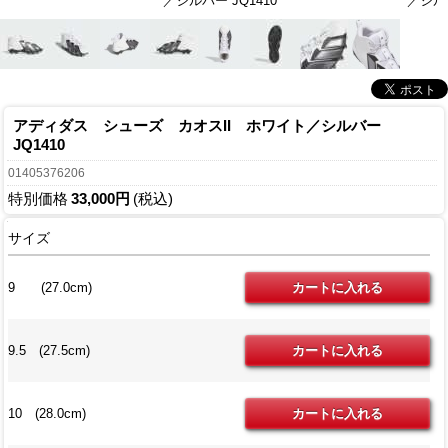
／シルバー JQ1410
／シルバ
アディダス シューズ カオスII ホワイト／シルバー
JQ1410
01405376206
特別価格
33,000円
(税込)
サイズ
9 (27.0cm)
9.5 (27.5cm)
10 (28.0cm)