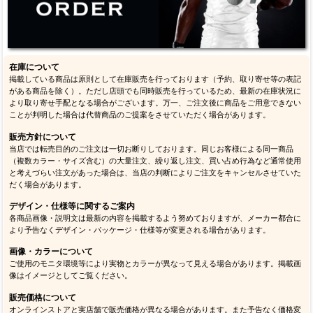
在庫について
掲載している商品は原則として在庫販売を行っております（予約、取り寄せ等の表記
がある商品を除く）。ただし店頭でも同時販売を行っているため、最新の在庫状況に
より取り寄せ手配となる場合がございます。万一、ご注文後に商品をご用意できない
ことが判明した場合は代替商品のご提案をさせていただく場合があります。
販売方針について
当店では転売目的のご注文は一切お断りしております。同じお客様による同一商品
（複数カラー・サイズ含む）の大量注文、繰り返し注文、買い占め行為など通常使用
と考えづらい注文があった場合は、当店の判断によりご注文をキャンセルさせていた
だく場合があります。
デザイン・仕様等に関するご案内
各商品画像・説明文は最新の内容を掲載するよう努めておりますが、メーカー都合に
より予告なくデザイン・パッケージ・仕様等が変更される場合があります。
画像・カラーについて
ご使用のモニタ環境等により実物とカラーが異なって見える場合があります。掲載画
像はイメージとしてご覧ください。
販売価格について
オンラインストアと実店舗で販売価格が異なる場合があります。また予告なく価格変