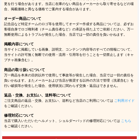
更を行う場合があります。当店に在庫のない商品をメーカーから取り寄せるなどの場
合、掲載価格と異なる価格でご案内する場合があります。
オーダー商品について
記念品など特定チームのロゴ等を使用してオーダー作成する商品については、必ずお
客様自身でロゴ権利者（チーム責任者など）の承諾を得た上でご依頼ください。万一
無断使用によるトラブルが発生した場合、当店では一切の責任を負いかねます。
掲載内容について
当サイトに掲載している画像、説明文、コンテンツ内容等のすべての情報について、
当サイトの許可無く無断での使用・流用・引用等を行うことを一切禁止します（キャ
プチャ画像含む）。
商品の取り扱いについて
万一商品を本来の目的以外で使用して事故等が発生した場合、当店では一切の責任を
負いかねます。またメーカーおよび当店が推奨する以外の方法で管理（洗濯含む）を
行い破損等が発生した場合、使用状況に関わらず交換・返品はできません。
返品・交換、お支払い、送料等について
ご注文商品の返品・交換、お支払い、送料など当店のご利用については
ご利用ガイド
をご確認ください。
修理対応について
当店で購入いただいたヘルメット、ショルダーパッドの修理対応については
こちら
をご確認ください。