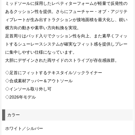
ミッドソールに採用したレペティターフォームが軽量で反発性の
あるクッション性を提供。さらにフューチャー・オブ・アジリテ
ィプレートが生み出すトラクションが接地面積を最大化し、鋭い
横方向の動きや素早い方向転換を実現。
足首周りはパッド入りでクッション性を向上、また素早くフィッ
トするシューレースシステムが確実なフィット感を提供しプレー
に集中しやすい仕様になっています。
大胆にデザインされた両サイドのストライプが存在感抜群。
◇足首にフィットするテキスタイルソックライナー
◇合成素材アッパー＆アウトソール
◇インソール取り外し可
◇2026年モデル
カラー
ホワイト／シルバー