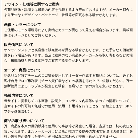
デザイン・仕様等に関するご案内
各商品画像・説明文は最新の内容を掲載するよう努めておりますが、メーカー都合に
より予告なくデザイン・パッケージ・仕様等が変更される場合があります。
画像・カラーについて
ご使用のモニタ環境等により実物とカラーが異なって見える場合があります。掲載画
像はイメージとしてご覧ください。
販売価格について
オンラインストアと実店舗で販売価格が異なる場合があります。また予告なく価格変
更を行う場合があります。当店に在庫のない商品をメーカーから取り寄せるなどの場
合、掲載価格と異なる価格でご案内する場合があります。
オーダー商品について
記念品など特定チームのロゴ等を使用してオーダー作成する商品については、必ずお
客様自身でロゴ権利者（チーム責任者など）の承諾を得た上でご依頼ください。万一
無断使用によるトラブルが発生した場合、当店では一切の責任を負いかねます。
掲載内容について
当サイトに掲載している画像、説明文、コンテンツ内容等のすべての情報について、
当サイトの許可無く無断での使用・流用・引用等を行うことを一切禁止します（キャ
プチャ画像含む）。
商品の取り扱いについて
万一商品を本来の目的以外で使用して事故等が発生した場合、当店では一切の責任を
負いかねます。またメーカーおよび当店が推奨する以外の方法で管理（洗濯含む）を
行い破損等が発生した場合、使用状況に関わらず交換・返品はできません。