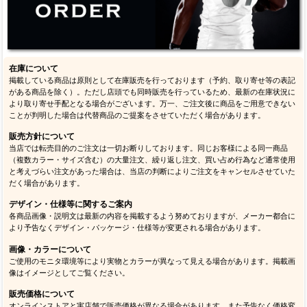
在庫について
掲載している商品は原則として在庫販売を行っております（予約、取り寄せ等の表記
がある商品を除く）。ただし店頭でも同時販売を行っているため、最新の在庫状況に
より取り寄せ手配となる場合がございます。万一、ご注文後に商品をご用意できない
ことが判明した場合は代替商品のご提案をさせていただく場合があります。
販売方針について
当店では転売目的のご注文は一切お断りしております。同じお客様による同一商品
（複数カラー・サイズ含む）の大量注文、繰り返し注文、買い占め行為など通常使用
と考えづらい注文があった場合は、当店の判断によりご注文をキャンセルさせていた
だく場合があります。
デザイン・仕様等に関するご案内
各商品画像・説明文は最新の内容を掲載するよう努めておりますが、メーカー都合に
より予告なくデザイン・パッケージ・仕様等が変更される場合があります。
画像・カラーについて
ご使用のモニタ環境等により実物とカラーが異なって見える場合があります。掲載画
像はイメージとしてご覧ください。
販売価格について
オンラインストアと実店舗で販売価格が異なる場合があります。また予告なく価格変