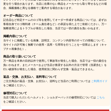
更を行う場合があります。当店に在庫のない商品をメーカーから取り寄せるなどの場
合、掲載価格と異なる価格でご案内する場合があります。
オーダー商品について
記念品など特定チームのロゴ等を使用してオーダー作成する商品については、必ずお
客様自身でロゴ権利者（チーム責任者など）の承諾を得た上でご依頼ください。万一
無断使用によるトラブルが発生した場合、当店では一切の責任を負いかねます。
掲載内容について
当サイトに掲載している画像、説明文、コンテンツ内容等のすべての情報について、
当サイトの許可無く無断での使用・流用・引用等を行うことを一切禁止します（キャ
プチャ画像含む）。
商品の取り扱いについて
万一商品を本来の目的以外で使用して事故等が発生した場合、当店では一切の責任を
負いかねます。またメーカーおよび当店が推奨する以外の方法で管理（洗濯含む）を
行い破損等が発生した場合、使用状況に関わらず交換・返品はできません。
返品・交換、お支払い、送料等について
ご注文商品の返品・交換、お支払い、送料など当店のご利用については
ご利用ガイド
をご確認ください。
修理対応について
当店で購入いただいたヘルメット、ショルダーパッドの修理対応については
こちら
をご確認ください。