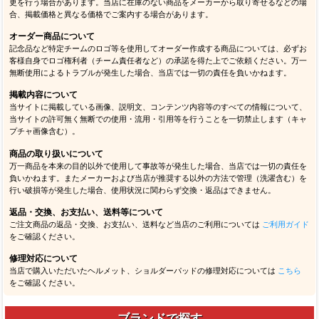
更を行う場合があります。当店に在庫のない商品をメーカーから取り寄せるなどの場
合、掲載価格と異なる価格でご案内する場合があります。
オーダー商品について
記念品など特定チームのロゴ等を使用してオーダー作成する商品については、必ずお
客様自身でロゴ権利者（チーム責任者など）の承諾を得た上でご依頼ください。万一
無断使用によるトラブルが発生した場合、当店では一切の責任を負いかねます。
掲載内容について
当サイトに掲載している画像、説明文、コンテンツ内容等のすべての情報について、
当サイトの許可無く無断での使用・流用・引用等を行うことを一切禁止します（キャ
プチャ画像含む）。
商品の取り扱いについて
万一商品を本来の目的以外で使用して事故等が発生した場合、当店では一切の責任を
負いかねます。またメーカーおよび当店が推奨する以外の方法で管理（洗濯含む）を
行い破損等が発生した場合、使用状況に関わらず交換・返品はできません。
返品・交換、お支払い、送料等について
ご注文商品の返品・交換、お支払い、送料など当店のご利用については
ご利用ガイド
をご確認ください。
修理対応について
当店で購入いただいたヘルメット、ショルダーパッドの修理対応については
こちら
をご確認ください。
ブランドで探す