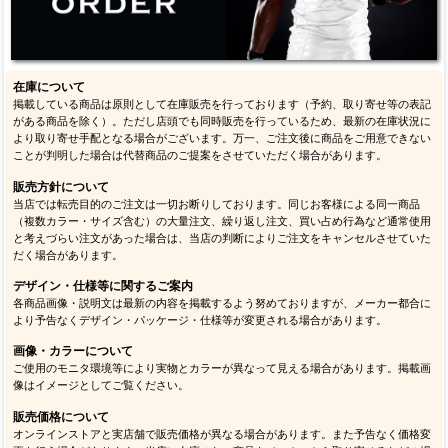
在庫について
掲載している商品は原則として在庫販売を行っております（予約、取り寄せ等の表記
がある商品を除く）。ただし店頭でも同時販売を行っているため、最新の在庫状況に
より取り寄せ手配となる場合がございます。万一、ご注文後に商品をご用意できない
ことが判明した場合は代替商品のご提案をさせていただく場合があります。
販売方針について
当店では転売目的のご注文は一切お断りしております。同じお客様による同一商品
（複数カラー・サイズ含む）の大量注文、繰り返し注文、買い占め行為など通常使用
と考えづらい注文があった場合は、当店の判断によりご注文をキャンセルさせていた
だく場合があります。
デザイン・仕様等に関するご案内
各商品画像・説明文は最新の内容を掲載するよう努めておりますが、メーカー都合に
より予告なくデザイン・パッケージ・仕様等が変更される場合があります。
画像・カラーについて
ご使用のモニタ環境等により実物とカラーが異なって見える場合があります。掲載画
像はイメージとしてご覧ください。
販売価格について
オンラインストアと実店舗で販売価格が異なる場合があります。また予告なく価格変