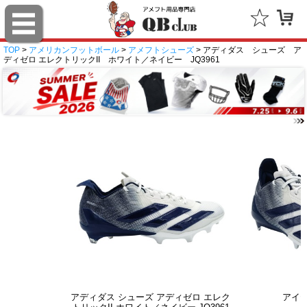
TOP
>
アメリカンフットボール
>
アメフトシューズ
> アディダス シューズ ア
ディゼロ エレクトリックII ホワイト／ネイビー JQ3961
アディダス シューズ アディゼロ エレク
アイ