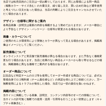
当店では転売目的のご注文は一切お断りしております。同じお客様による同一商品
（複数カラー・サイズ含む）の大量注文、繰り返し注文、買い占め行為など通常使用
と考えづらい注文があった場合は、当店の判断によりご注文をキャンセルさせていた
だく場合があります。
デザイン・仕様等に関するご案内
各商品画像・説明文は最新の内容を掲載するよう努めておりますが、メーカー都合に
より予告なくデザイン・パッケージ・仕様等が変更される場合があります。
画像・カラーについて
ご使用のモニタ環境等により実物とカラーが異なって見える場合があります。掲載画
像はイメージとしてご覧ください。
販売価格について
オンラインストアと実店舗で販売価格が異なる場合があります。また予告なく価格変
更を行う場合があります。当店に在庫のない商品をメーカーから取り寄せるなどの場
合、掲載価格と異なる価格でご案内する場合があります。
オーダー商品について
記念品など特定チームのロゴ等を使用してオーダー作成する商品については、必ずお
客様自身でロゴ権利者（チーム責任者など）の承諾を得た上でご依頼ください。万一
無断使用によるトラブルが発生した場合、当店では一切の責任を負いかねます。
掲載内容について
当サイトに掲載している画像、説明文、コンテンツ内容等のすべての情報について、
当サイトの許可無く無断での使用・流用・引用等を行うことを一切禁止します（キャ
プチャ画像含む）。