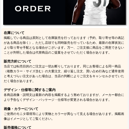
在庫について
掲載している商品は原則として在庫販売を行っております（予約、取り寄せ等の表記
がある商品を除く）。ただし店頭でも同時販売を行っているため、最新の在庫状況に
より取り寄せ手配となる場合がございます。万一、ご注文後に商品をご用意できない
ことが判明した場合は代替商品のご提案をさせていただく場合があります。
販売方針について
当店では転売目的のご注文は一切お断りしております。同じお客様による同一商品
（複数カラー・サイズ含む）の大量注文、繰り返し注文、買い占め行為など通常使用
と考えづらい注文があった場合は、当店の判断によりご注文をキャンセルさせていた
だく場合があります。
デザイン・仕様等に関するご案内
各商品画像・説明文は最新の内容を掲載するよう努めておりますが、メーカー都合に
より予告なくデザイン・パッケージ・仕様等が変更される場合があります。
画像・カラーについて
ご使用のモニタ環境等により実物とカラーが異なって見える場合があります。掲載画
像はイメージとしてご覧ください。
販売価格について