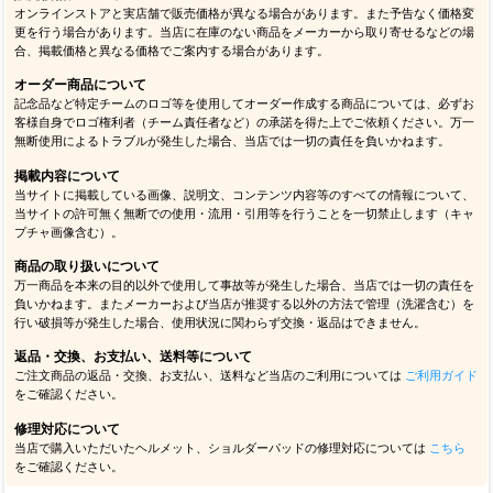
オンラインストアと実店舗で販売価格が異なる場合があります。また予告なく価格変
更を行う場合があります。当店に在庫のない商品をメーカーから取り寄せるなどの場
合、掲載価格と異なる価格でご案内する場合があります。
オーダー商品について
記念品など特定チームのロゴ等を使用してオーダー作成する商品については、必ずお
客様自身でロゴ権利者（チーム責任者など）の承諾を得た上でご依頼ください。万一
無断使用によるトラブルが発生した場合、当店では一切の責任を負いかねます。
掲載内容について
当サイトに掲載している画像、説明文、コンテンツ内容等のすべての情報について、
当サイトの許可無く無断での使用・流用・引用等を行うことを一切禁止します（キャ
プチャ画像含む）。
商品の取り扱いについて
万一商品を本来の目的以外で使用して事故等が発生した場合、当店では一切の責任を
負いかねます。またメーカーおよび当店が推奨する以外の方法で管理（洗濯含む）を
行い破損等が発生した場合、使用状況に関わらず交換・返品はできません。
返品・交換、お支払い、送料等について
ご注文商品の返品・交換、お支払い、送料など当店のご利用については
ご利用ガイド
をご確認ください。
修理対応について
当店で購入いただいたヘルメット、ショルダーパッドの修理対応については
こちら
をご確認ください。