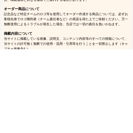
各商品画像・説明文は最新の内容を掲載するよう努めておりますが、メーカー都合に
より予告なくデザイン・パッケージ・仕様等が変更される場合があります。
画像・カラーについて
ご使用のモニタ環境等により実物とカラーが異なって見える場合があります。掲載画
像はイメージとしてご覧ください。
販売価格について
オンラインストアと実店舗で販売価格が異なる場合があります。また予告なく価格変
更を行う場合があります。当店に在庫のない商品をメーカーから取り寄せるなどの場
合、掲載価格と異なる価格でご案内する場合があります。
オーダー商品について
記念品など特定チームのロゴ等を使用してオーダー作成する商品については、必ずお
客様自身でロゴ権利者（チーム責任者など）の承諾を得た上でご依頼ください。万一
無断使用によるトラブルが発生した場合、当店では一切の責任を負いかねます。
掲載内容について
当サイトに掲載している画像、説明文、コンテンツ内容等のすべての情報について、
当サイトの許可無く無断での使用・流用・引用等を行うことを一切禁止します（キャ
プチャ画像含む）。
商品の取り扱いについて
万一商品を本来の目的以外で使用して事故等が発生した場合、当店では一切の責任を
負いかねます。またメーカーおよび当店が推奨する以外の方法で管理（洗濯含む）を
行い破損等が発生した場合、使用状況に関わらず交換・返品はできません。