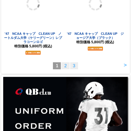
ノースウエスト NCAA クラウドクッシ
'47 NCAA キャップ CLEAN UP ジ
ョンピロー ノースカロライナ大学
ョージア大学（レッド）
特別価格
5,500円
(税込)
特別価格
5,800円
(税込)
'47 NCAA キャップ CLEAN UP ノ
'47 NCAA キャップ CLEAN UP ジ
ートルダム大学（ケリーグリーン）レプ
ョージア大学（ブラック）
ラコーンロゴ
特別価格
5,800円
(税込)
特別価格
5,800円
(税込)
>
1
2
3