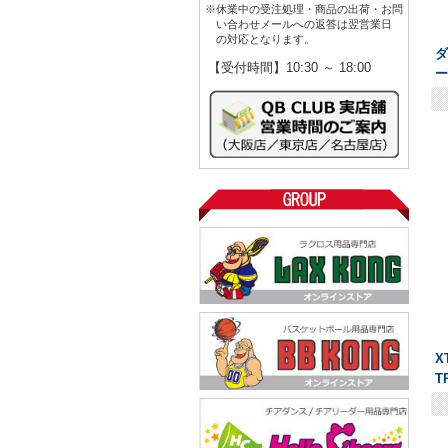
※休業中の受注処理・商品の出荷・お問
い合わせメールへの返答は翌営業日
の対応となります。
ダ
【受付時間】10:30 ～ 18:00
ー
X
T